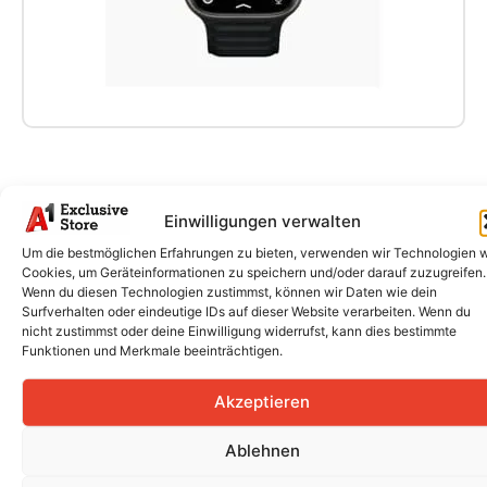
Einwilligungen verwalten
Alle Reparaturen für Ihr Gerät
Um die bestmöglichen Erfahrungen zu bieten, verwenden wir Technologien 
Cookies, um Geräteinformationen zu speichern und/oder darauf zuzugreifen.
Wenn du diesen Technologien zustimmst, können wir Daten wie dein
Komplettpreis: Inklusive Ersatzteile und
Surfverhalten oder eindeutige IDs auf dieser Website verarbeiten. Wenn du
professionellem Einbau!
nicht zustimmst oder deine Einwilligung widerrufst, kann dies bestimmte
Funktionen und Merkmale beeinträchtigen.
Diagnose & Analyse
€ 45
Akzeptieren
Wir prüfen dein Smartphone auf Fehler und finden die
Ablehnen
Ursache. Danach erhältst du eine
Reparaturempfehlung.