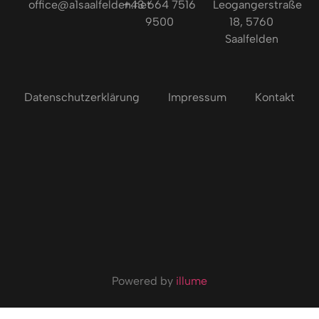
office@a1saalfelden.net
+43 664 7516
Leogangerstraße
9500
18, 5760
Saalfelden
Datenschutzerklärung
Impressum
Kontakt
Powered by
illume