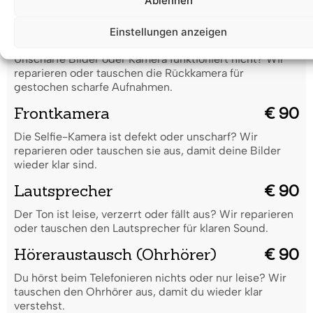
Ablehnen
Leistung.
Einstellungen anzeigen
Rückkamera
€ 100
Unscharfe Bilder oder Kamera funktioniert nicht? Wir
reparieren oder tauschen die Rückkamera für
gestochen scharfe Aufnahmen.
Frontkamera
€ 90
Die Selfie-Kamera ist defekt oder unscharf? Wir
reparieren oder tauschen sie aus, damit deine Bilder
wieder klar sind.
Lautsprecher
€ 90
Der Ton ist leise, verzerrt oder fällt aus? Wir reparieren
oder tauschen den Lautsprecher für klaren Sound.
Höreraustausch (Ohrhörer)
€ 90
Du hörst beim Telefonieren nichts oder nur leise? Wir
tauschen den Ohrhörer aus, damit du wieder klar
verstehst.