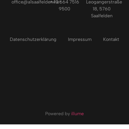
office@a1saalfelden.net
+43 664 7516
Leogangerstraße
9500
18, 5760
Saalfelden
Datenschutzerklärung
Impressum
Kontakt
Powered by
illume