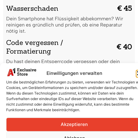
Wasserschaden
€ 45
Dein Smartphone hat Flüssigkeit abbekommen? Wir
reinigen es gründlich und prüfen, ob eine Reparatur
nötig ist.
Code vergessen /
€ 40
Formatierung
Du hast deinen Entsperrcode vergessen oder dein
Smartphone startet nicht richtig? Wir setzen es sicher
Einwilligungen verwalten
zurück und bringen es wieder in Ordnung.
Um die bestmöglichen Erfahrungen zu bieten, verwenden wir Technologien 
Displaytausch (Glas & LCD)
€ 170
Cookies, um Geräteinformationen zu speichern und/oder darauf zuzugreifen.
Wenn du diesen Technologien zustimmst, können wir Daten wie dein
Risse, Kratzer oder ein defektes Display? Wir tauschen
Surfverhalten oder eindeutige IDs auf dieser Website verarbeiten. Wenn du
Glas und LCD professionell aus, damit dein Smartphone
nicht zustimmst oder deine Einwilligung widerrufst, kann dies bestimmte
wieder wie neu aussieht.
Funktionen und Merkmale beeinträchtigen.
Batterieaustausch
€ 90
Akzeptieren
Der Akku entlädt sich schnell oder lädt nicht mehr
richtig? Wir ersetzen die Batterie fachgerecht für volle