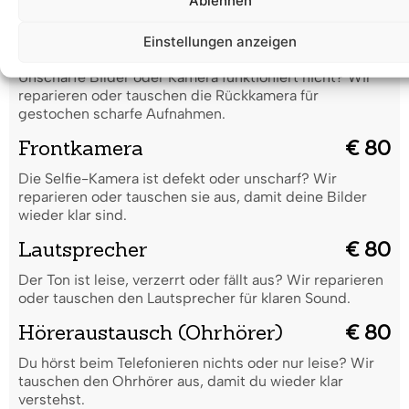
Ablehnen
Leistung.
Einstellungen anzeigen
Rückkamera
€ 90
Unscharfe Bilder oder Kamera funktioniert nicht? Wir
reparieren oder tauschen die Rückkamera für
gestochen scharfe Aufnahmen.
Frontkamera
€ 80
Die Selfie-Kamera ist defekt oder unscharf? Wir
reparieren oder tauschen sie aus, damit deine Bilder
wieder klar sind.
Lautsprecher
€ 80
Der Ton ist leise, verzerrt oder fällt aus? Wir reparieren
oder tauschen den Lautsprecher für klaren Sound.
Höreraustausch (Ohrhörer)
€ 80
Du hörst beim Telefonieren nichts oder nur leise? Wir
tauschen den Ohrhörer aus, damit du wieder klar
verstehst.