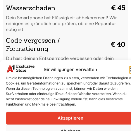
Wasserschaden
€ 45
Dein Smartphone hat Flüssigkeit abbekommen? Wir
reinigen es gründlich und prüfen, ob eine Reparatur
nötig ist.
Code vergessen /
€ 40
Formatierung
Du hast deinen Entsperrcode vergessen oder dein
Smartphone startet nicht richtig? Wir setzen es sicher
Einwilligungen verwalten
zurück und bringen es wieder in Ordnung.
Um die bestmöglichen Erfahrungen zu bieten, verwenden wir Technologien 
Displaytausch (Glas & LCD)
€ 150
Cookies, um Geräteinformationen zu speichern und/oder darauf zuzugreifen.
Wenn du diesen Technologien zustimmst, können wir Daten wie dein
Risse, Kratzer oder ein defektes Display? Wir tauschen
Surfverhalten oder eindeutige IDs auf dieser Website verarbeiten. Wenn du
Glas und LCD professionell aus, damit dein Smartphone
nicht zustimmst oder deine Einwilligung widerrufst, kann dies bestimmte
wieder wie neu aussieht.
Funktionen und Merkmale beeinträchtigen.
Batterieaustausch
€ 70
Akzeptieren
Der Akku entlädt sich schnell oder lädt nicht mehr
richtig? Wir ersetzen die Batterie fachgerecht für volle