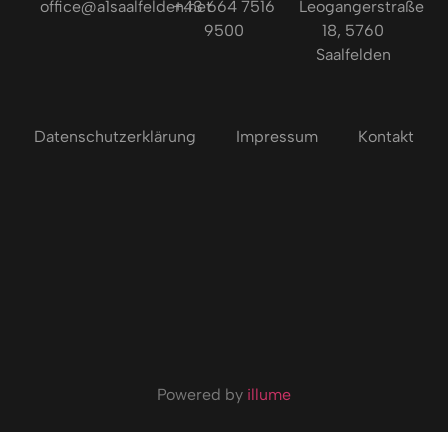
office@a1saalfelden.net
+43 664 7516
Leogangerstraße
9500
18, 5760
Saalfelden
Datenschutzerklärung
Impressum
Kontakt
Powered by
illume