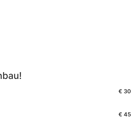
nbau!
€ 30
€ 45