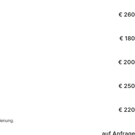
€ 260
€ 180
€ 200
€ 250
€ 220
dienung.
auf Anfrage